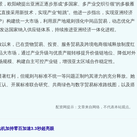
，欧阳峣提出亚洲正逐步形成“多国家、多产业交织引领”的多极雁
式直接采用新技术，实现产业“蛙跳”。他进一步指出，实现亚洲经济
EP）构建统一大市场，利用原产地规则强化中间品贸易，动态优化产
最不发达国家纳入供应链体系，持续推进亚洲经济一体化进程。
以来，已在货物贸易、投资、服务贸易及跨境电商领域释放制度红
品大市场，通过产业升级与优质产能转移提升价值链地位、降低对外
场规模、构建自主可控产业链，增强亚太区域合作稳定性。
著红利，但规则与标准不统一等问题正制约其潜力的充分释放。她
果互认、开展标准联合研究、共商绿色与数字贸易标准路线图，以及搭
配资网提示：文章来自网络，不代表本站观点。
双电机加持零百加速3.3秒超亮眼