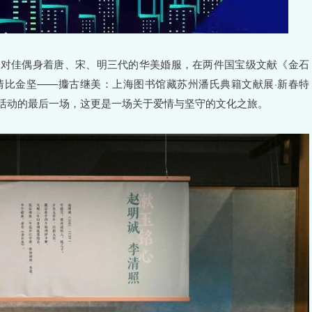
四对佳偶身着唐、宋、明三代的华美婚服，在两件国宝级文献《金石
“情比金坚——攟古继美：上海图书馆藏苏州潘氏典籍文献展·新春特
体验活动的最后一场，这更是一场关于爱情与坚守的文化之旅。