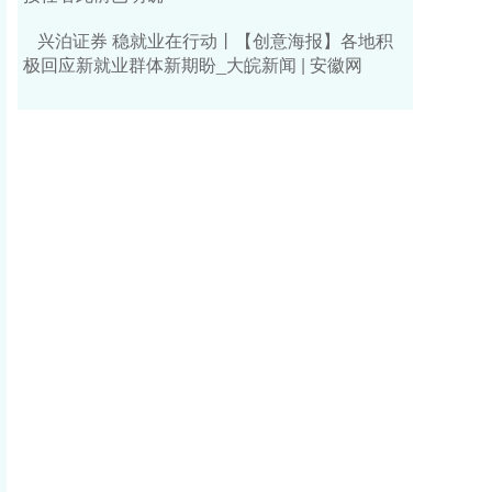
兴泊证券 稳就业在行动丨【创意海报】各地积
极回应新就业群体新期盼_大皖新闻 | 安徽网