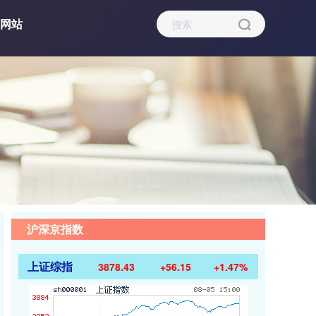
网站
沪深京指数
上证综指
3878.43
+56.15
+1.47%