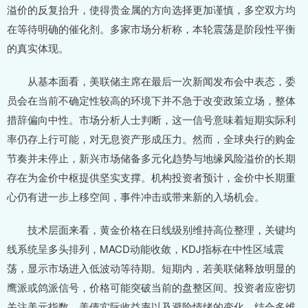
溢价的反复抬升，使得贵金属的方向选择更加谨慎，多空双方均
在等待明确的催化剂。多家市场分析称，本轮震荡是阶段性平衡
的真实体现。
从基本面看，美联储主席在最后一次新闻发布会中表态，委
员会在当前不确定性较高的环境下并不急于改变政策立场，整体
措辞偏向中性。市场分析人士判断，这一信号意味着短期实际利
率仍存上行可能，对无息资产形成压力。然而，全球央行的购金
节奏并未停止，新兴市场储备多元化趋势与地缘风险溢价的长期
存在为金价中枢提供坚实支撑。机构投资者预计，金价中长期重
心仍有进一步上移空间，事件冲击或带来新的入场机会。
技术层面来看，黄金价格在日线级别维持高位整理，关键均
线系统呈多头排列，MACD动能收敛，KDJ指标在中性区域震
荡，显示市场进入低波动等待期。短期内，若美联储释放明显的
鹰派或鸽派信号，价格可能突破当前的盘整区间。投资者应密切
关注美元指数、美债实际收益率以及避险情绪的变化，结合多维