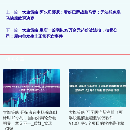
上一篇：
大旗策略 阿尔贝蒂尼：看好巴萨战胜马竞；无法想象皇
马缺席欧冠决赛
下一篇：
大旗策略 重庆一凶宅以39万余元起价被法拍，拍卖公
司：屋内曾发生非正常死亡事件
相关文章
大旗策略 开拓者选中杨瀚森倒
大旗策略 可孚医疗新注册《可
计时12小时，国内外舆论分歧
孚脱氢酶血糖测试仪软件
明显，意见不一_质疑_篮球
V1.0》等3个项目的软件著作权
_CBA