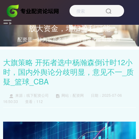
放大资金，增加盈利可能
配资是一种为投资者提供杠杆资金的金融服务！
大旗策略 开拓者选中杨瀚森倒计时12小
时，国内外舆论分歧明显，意见不一_质
疑_篮球_CBA
来源：线下配资公司
网站：配资网
日期：2025-07-06
16:50:33
查看：112