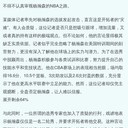
不得不认真审视杨瀚森的NBA之路。
某媒体记者率先对杨瀚森的选拔发起攻击，直言这是开拓者的“灾
难”。有人会质疑，这位记者是否只是想吸引眼球，增加流量，又
或者真的持有这样的极端观点。但不论如何，他的言论显得极其
缺乏实质依据。记者似乎完全忽略了杨瀚森在美国特训期间的刻
苦努力，更没有深入了解他在球场上的实力与潜力。为了在选秀
中脱颖而出，杨瀚森积极参与各类试训和比赛，努力提升自己的
技能水平和竞技状态。他在CBA赛场上的表现相当抢眼，场均取
得16.6分、10.5个篮板、3次助攻以及2.6次封盖的数据，充分显
示了他在更高水平联赛中立足的能力。然而，这位记者却仅凭主
观臆断，全盘否定杨瀚森，让人难以信服。
展开剩余64%
与此同时，一位所谓的选秀专家也加入了质疑的行列，戏谑地表
示杨瀚森仅仅是一名二轮秀，并要求开拓者将他交易。这种言论