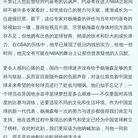
不禁让人想起曾经对约基奇的讥讽声。约基奇在进入NBA之前同
样不被许多专家看好，却凭借自己的努力与天赋，逐渐成长为一
位超级巨星。眼下，这位专家对杨瀚森的评价与当年对约基奇的
轻视如出一辙，显得短视且片面。尽管杨瀚森在身体对抗方面尚
存不足，但他拥有出色的篮球智商、精湛的技术和巨大的成长潜
力。在CBA的历练中，他早已展现了统治内线的实力，给他一些
时间，他完全有可能在NBA的舞台上让那些曾质疑他的人沉默。
更令人感到心痛的是，国内一些球迷并没有给予杨瀚森足够的支
持与鼓励，反而盲目跟随外媒的负面声音，对这位肩负着中国篮
球未来希望的年轻球员进行了贬低与嘲讽。他们似乎忘记了，一
个球员在异国他乡追寻篮球梦想是多么艰难——不仅要面对高强
度的比赛与训练，还要适应不同的文化和生活环境。作为中国篮
球的新一代代表，杨瀚森每一次的努力与进步都值得我们肯定与
支持。他在选秀过程中展现出的勇气和坚定已经为中国篮球树立
了榜样。在此时此刻，我们更应该为他呐喊加油，与他一同前
行，而不是在他刚起步时就给他泼冷水。