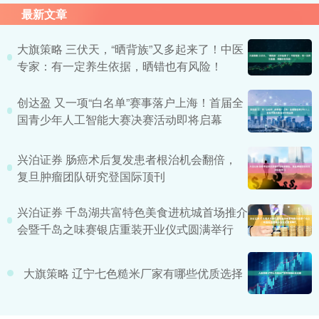
最新文章
大旗策略 三伏天，“晒背族”又多起来了！中医
专家：有一定养生依据，晒错也有风险！
创达盈 又一项“白名单”赛事落户上海！首届全
国青少年人工智能大赛决赛活动即将启幕
兴泊证券 肠癌术后复发患者根治机会翻倍，
复旦肿瘤团队研究登国际顶刊
兴泊证券 千岛湖共富特色美食进杭城首场推介
会暨千岛之味赛银店重装开业仪式圆满举行
大旗策略 辽宁七色糙米厂家有哪些优质选择