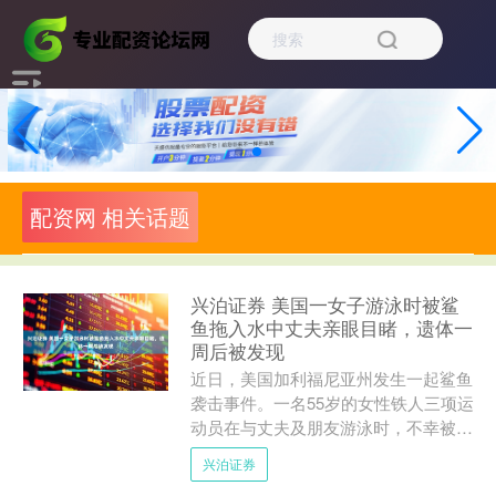
配资网 相关话题
兴泊证券 美国一女子游泳时被鲨
鱼拖入水中丈夫亲眼目睹，遗体一
周后被发现
近日，美国加利福尼亚州发生一起鲨鱼
袭击事件。一名55岁的女性铁人三项运
动员在与丈夫及朋友游泳时，不幸被鲨
鱼拖入水中失踪。目击者称，曾看到鲨
兴泊证券
鱼叼着人体潜入海中。经....