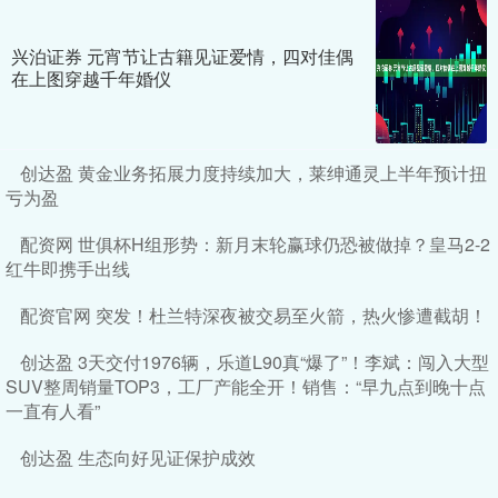
兴泊证券 元宵节让古籍见证爱情，四对佳偶
在上图穿越千年婚仪
创达盈 黄金业务拓展力度持续加大，莱绅通灵上半年预计扭
亏为盈
配资网 世俱杯H组形势：新月末轮赢球仍恐被做掉？皇马2-2
红牛即携手出线
配资官网 突发！杜兰特深夜被交易至火箭，热火惨遭截胡！
创达盈 3天交付1976辆，乐道L90真“爆了”！李斌：闯入大型
SUV整周销量TOP3，工厂产能全开！销售：“早九点到晚十点
一直有人看”
创达盈 生态向好见证保护成效