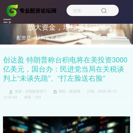
放大资金，增加盈利可能
配资是一种为投资者提供杠杆资金的金融服务！
创达盈 特朗普称台积电将在美投资3000
亿美元，国台办：民进党当局在关税谈
判上“未谈先跪”、“打左脸送右脸”
来源：炒股配资技巧
网站：配资网
日期：2025-08-13
12:37:43
查看：153