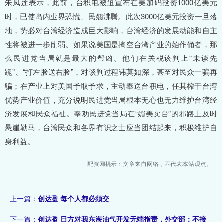
朱凤莲表示，此前，台积电被迫宣布在美加码投资1000亿美元
时，已使岛内业界恐慌、民怨沸腾。此次3000亿美元投资一旦落
地，势必对台湾经济造成巨大影响，台湾经济的发展动能和自主
性将被进一步削弱。如果说美国是掏空台湾产业的始作俑者，那
么民进党当局就是最大的帮凶。他们在关税谈判上“未谈先
跪”、“打左脸送右脸”，对谈判过程讳莫如深，甚至对民众一骗再
骗；在产业上对美国予取予求，主动奉送台积电，任其榨干台湾
优势产业价值，充分说明民进党当局根本无心也无力维护台湾经
济发展和民众福祉。奉劝民进党当局在“媚美卖台”的邪路上及时
悬崖勒马，台湾民众和各界有识之士应当团结起来，积极维护自
身利益。
配资网提示：文章来自网络，不代表本站观点。
上一篇：
创达盈 每个人都必须交
下一篇：
创达盈 日方对我东海油气开发无端指责，外交部：不接