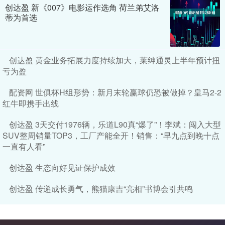
创达盈 新《007》电影运作选角 荷兰弟艾洛
蒂为首选
创达盈 黄金业务拓展力度持续加大，莱绅通灵上半年预计扭
亏为盈
配资网 世俱杯H组形势：新月末轮赢球仍恐被做掉？皇马2-2
红牛即携手出线
创达盈 3天交付1976辆，乐道L90真“爆了”！李斌：闯入大型
SUV整周销量TOP3，工厂产能全开！销售：“早九点到晚十点
一直有人看”
创达盈 生态向好见证保护成效
创达盈 传递成长勇气，熊猫康吉“亮相”书博会引共鸣